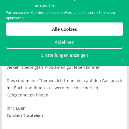
verwalten
Zudem möchte ich intensiv daran arbeiten, ein
Wir verwenden Cookies, um unsere Website und unseren Service zu
Verkehrskonzept zu erstellen.
optimieren.
Alle Cookies
Gemeinsam mit unserer Bürgermeisterin Natalie
Bauernschmitt und dem Ortsbeirat möchte ich, dass
Ablehnen
Leistadt ein attraktiver und lebenswerter Stadtteil für Jung
und Alt bleibt. Ich bin sicher, dass wir Wege finden werden,
Einstellungen anzeigen
wie wir mit den nötigen Baustellen und anderen
verkehrsbedingten Problemen gut leben können.
Dies sind meine Themen. Ich freue mich auf den Austausch
mit Euch und Ihnen – es werden sich sicherlich
Gelegenheiten finden!
Ihr / Euer
Torsten Trautwein