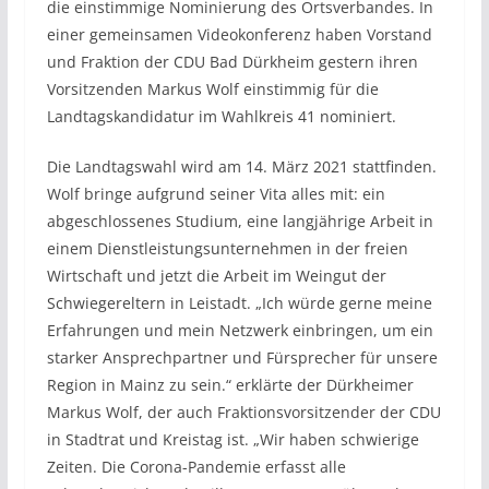
o
p
n
die einstimmige Nominierung des Ortsverbandes. In
einer gemeinsamen Videokonferenz haben Vorstand
o
p
k
und Fraktion der CDU Bad Dürkheim gestern ihren
k
Vorsitzenden Markus Wolf einstimmig für die
Landtagskandidatur im Wahlkreis 41 nominiert.
Die Landtagswahl wird am 14. März 2021 stattfinden.
Wolf bringe aufgrund seiner Vita alles mit: ein
abgeschlossenes Studium, eine langjährige Arbeit in
einem Dienstleistungsunternehmen in der freien
Wirtschaft und jetzt die Arbeit im Weingut der
Schwiegereltern in Leistadt. „Ich würde gerne meine
Erfahrungen und mein Netzwerk einbringen, um ein
starker Ansprechpartner und Fürsprecher für unsere
Region in Mainz zu sein.“ erklärte der Dürkheimer
Markus Wolf, der auch Fraktionsvorsitzender der CDU
in Stadtrat und Kreistag ist. „Wir haben schwierige
Zeiten. Die Corona-Pandemie erfasst alle