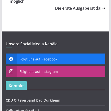
b
A
Li
möglich
o
p
n
Die erste Ausgabe ist da!
o
p
k
k
Unsere Social Media Kanäle:
Folgt uns auf Facebook
Folgt uns auf Instagram
Kontakt
CDU Ortsverband Bad Dürkheim
Kallstadter Straße 8