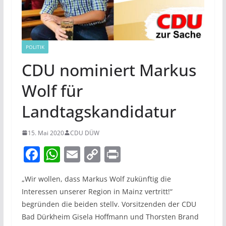
POLITIK
CDU nominiert Markus
Wolf für
Landtagskandidatur
15. Mai 2020
CDU DÜW
F
W
E
C
Pr
a
h
m
o
in
„Wir wollen, dass Markus Wolf zukünftig die
c
at
ai
p
t
Interessen unserer Region in Mainz vertritt!“
e
s
l
y
begründen die beiden stellv. Vorsitzenden der CDU
b
A
Li
Bad Dürkheim Gisela Hoffmann und Thorsten Brand